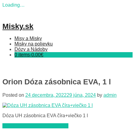
Loading…
Skip
to
content
Misky.sk
Misy a Misky
Misky na polievku
Dózy a Nádoby
0 items-
0.00
€
Orion Dóza zásobnica EVA, 1 l
Posted on
24 decembra, 2022
29 júna, 2024
by
admin
Dóza UH zásobnica EVA číra+viečko 1 l
Navigácia
Orion Dóza zásobnica EVA, 1 l