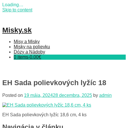
Loading…
Skip to content
Misky.sk
Misy a Misky
Misky na polievku
Dózy a Nádoby
0 items-
0.00
€
EH Sada polievkových lyžíc 18
Posted on
19 mája, 2024
28 decembra, 2025
by
admin
EH Sada polievkových lyžíc 18,6 cm, 4 ks
Navigácia v článku