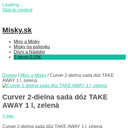
Loading…
Skip to content
Misky.sk
Misy a Misky
Misky na polievku
Dózy a Nádoby
0 items-
0.00
€
Domov
/
Misy a Misky
/ Curver 2-dielna sada dóz TAKE
AWAY 1 l, zelená
Curver 2-dielna sada dóz TAKE
AWAY 1 l, zelená
3.99
€
Curver 2-dielna sada dóz TAKE AWAY 1 l, zelená