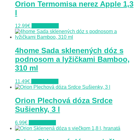
Orion Termomisa nerez Apple 1,3
l
12.99
€
Do obchodu
4home Sada sklenených dóz s
podnosom a lyžičkami Bamboo,
310 ml
11.49
€
Do obchodu
Orion Plechová dóza Srdce
Sušienky, 3 l
6.99
€
Do obchodu