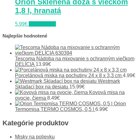
Orion Sklenená dóza s viečkom
1,8 l, hranatá
5.99
€
Do obchodu
Najlepšie hodnotené
Tescoma Nádoba na mixovanie s ochranným viečkom
DELÍCIA
13.99
€
Porcelánová miska na pochutiny 24 x 8 x 3,3 cm
4.99
€
Westmark
Skladací box na desiatu
15.99
€
Kovová misa na
ovocie, čierna
8.49
€
Orion
Termomisa TERMO COSMOS, 0,5 l
6.99
€
Kategórie produktov
Misky na polievku