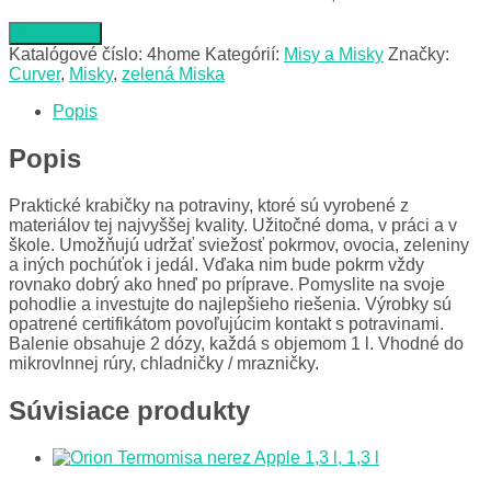
Do obchodu
Katalógové číslo:
4home
Kategórií:
Misy a Misky
Značky:
Curver
,
Misky
,
zelená Miska
Popis
Popis
Praktické krabičky na potraviny, ktoré sú vyrobené z
materiálov tej najvyššej kvality. Užitočné doma, v práci a v
škole. Umožňujú udržať sviežosť pokrmov, ovocia, zeleniny
a iných pochúťok i jedál. Vďaka nim bude pokrm vždy
rovnako dobrý ako hneď po príprave. Pomyslite na svoje
pohodlie a investujte do najlepšieho riešenia. Výrobky sú
opatrené certifikátom povoľujúcim kontakt s potravinami.
Balenie obsahuje 2 dózy, každá s objemom 1 l. Vhodné do
mikrovlnnej rúry, chladničky / mrazničky.
Súvisiace produkty