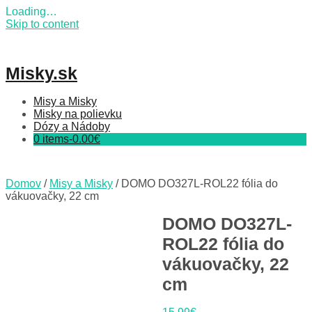
Loading…
Skip to content
Misky.sk
Misy a Misky
Misky na polievku
Dózy a Nádoby
0 items-
0.00
€
Domov
/
Misy a Misky
/ DOMO DO327L-ROL22 fólia do
vákuovačky, 22 cm
DOMO DO327L-
ROL22 fólia do
vákuovačky, 22
cm