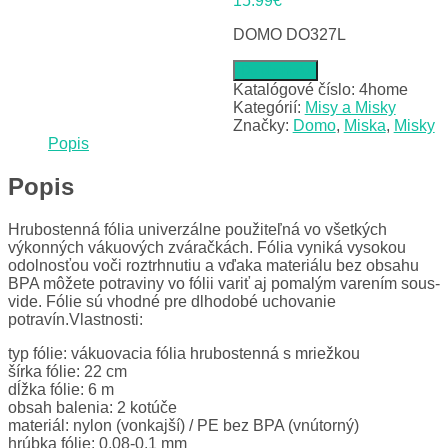
15.99
€
DOMO DO327L
Do obchodu
Katalógové číslo:
4home
Kategórií:
Misy a Misky
Značky:
Domo
,
Miska
,
Misky
Popis
Popis
Hrubostenná fólia univerzálne použiteľná vo všetkých
výkonných vákuových zváračkách. Fólia vyniká vysokou
odolnosťou voči roztrhnutiu a vďaka materiálu bez obsahu
BPA môžete potraviny vo fólii variť aj pomalým varením sous-
vide. Fólie sú vhodné pre dlhodobé uchovanie
potravín.Vlastnosti:
typ fólie: vákuovacia fólia hrubostenná s mriežkou
šírka fólie: 22 cm
dĺžka fólie: 6 m
obsah balenia: 2 kotúče
materiál: nylon (vonkajší) / PE bez BPA (vnútorný)
hrúbka fólie: 0,08-0,1 mm