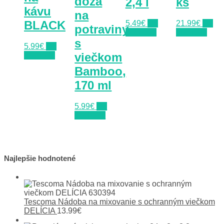
dóza
2,4 l
ks
kávu
na
BLACK
5.49
€
Do
21.99
€
Do
potraviny
obchodu
obchodu
s
5.99
€
Do
viečkom
obchodu
Bamboo,
170 ml
5.99
€
Do
obchodu
Najlepšie hodnotené
Tescoma Nádoba na mixovanie s ochranným viečkom
DELÍCIA
13.99
€