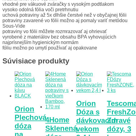
vhodné pre vákuové zváračky s vysokým podtlakom
vysoko odolná fólia voči pretrhnutiu
uchová potraviny až 5x dlhšie čerstvé než v obyčajnej fólii
potraviny zavarené vo fólii možno aj pomaly variť metódou
Sous-Vide
potraviny vo fólii môžete rozmrazovať aj ohrievať
vyrobené z materiálov bez obsahu BPA vyhovujúcich
najprísnejším hygienickým normám
fóliu možno po umytí používať aj opakovane
Súvisiace produkty
Orion
Tescom
Orion
Dóza s
FreshZo
Plechová
4Home
dávkovacím
Zdravé
dóza
Sklenená
vekom
dózy, 3
na