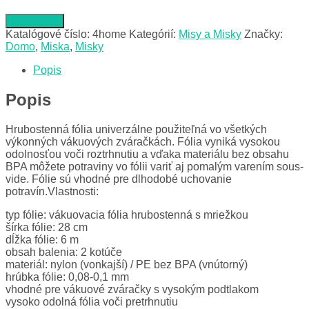
Do obchodu
Katalógové číslo:
4home
Kategórií:
Misy a Misky
Značky:
Domo
,
Miska
,
Misky
Popis
Popis
Hrubostenná fólia univerzálne použiteľná vo všetkých
výkonných vákuových zváračkách. Fólia vyniká vysokou
odolnosťou voči roztrhnutiu a vďaka materiálu bez obsahu
BPA môžete potraviny vo fólii variť aj pomalým varením sous-
vide. Fólie sú vhodné pre dlhodobé uchovanie
potravín.Vlastnosti:
typ fólie: vákuovacia fólia hrubostenná s mriežkou
šírka fólie: 28 cm
dĺžka fólie: 6 m
obsah balenia: 2 kotúče
materiál: nylon (vonkajší) / PE bez BPA (vnútorný)
hrúbka fólie: 0,08-0,1 mm
vhodné pre vákuové zváračky s vysokým podtlakom
vysoko odolná fólia voči pretrhnutiu