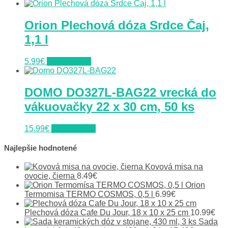
Orion Plechová dóza Srdce Čaj,
1,1 l
5.99
€
Do obchodu
DOMO DO327L-BAG22 vrecká do
vákuovačky 22 x 30 cm, 50 ks
15.99
€
Do obchodu
Najlepšie hodnotené
Kovová misa na
ovocie, čierna
8.49
€
Orion
Termomisa TERMO COSMOS, 0,5 l
6.99
€
Plechová dóza Cafe Du Jour, 18 x 10 x 25 cm
10.99
€
Sada