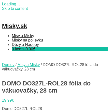
Loading…
Skip to content
Misky.sk
Misy a Misky
Misky na polievku
Dózy a Nádoby
0 items-
0.00
€
Domov
/
Misy a Misky
/ DOMO DO327L-ROL28 fólia do
vákuovačky, 28 cm
DOMO DO327L-ROL28 fólia do
vákuovačky, 28 cm
19.99
€
Domo DO327L-ROL28