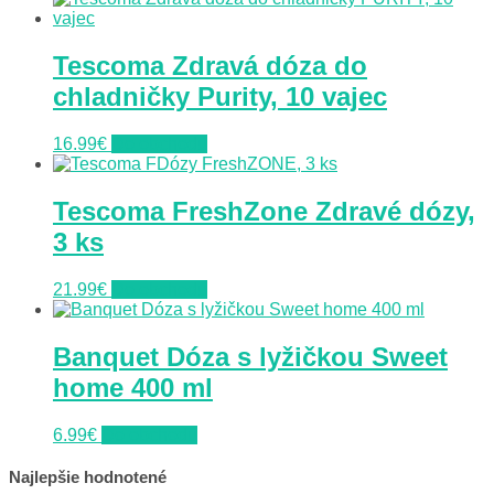
Tescoma Zdravá dóza do
chladničky Purity, 10 vajec
16.99
€
Do obchodu
Tescoma FreshZone Zdravé dózy,
3 ks
21.99
€
Do obchodu
Banquet Dóza s lyžičkou Sweet
home 400 ml
6.99
€
Do obchodu
Najlepšie hodnotené