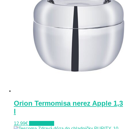
Orion Termomisa nerez Apple 1,3
l
12.99
€
Do obchodu