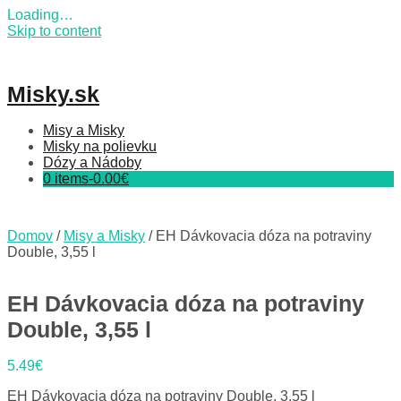
Loading…
Skip to content
Misky.sk
Misy a Misky
Misky na polievku
Dózy a Nádoby
0 items-
0.00
€
Domov
/
Misy a Misky
/ EH Dávkovacia dóza na potraviny
Double, 3,55 l
EH Dávkovacia dóza na potraviny
Double, 3,55 l
5.49
€
EH Dávkovacia dóza na potraviny Double, 3,55 l