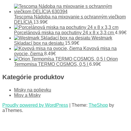
Tescoma Nádoba na mixovanie s ochranným viečkom
DELÍCIA
13.99
€
Porcelánová miska na pochutiny 24 x 8 x 3,3 cm
4.99
€
Westmark
Skladací box na desiatu
15.99
€
Kovová misa na
ovocie, čierna
8.49
€
Orion
Termomisa TERMO COSMOS, 0,5 l
6.99
€
Kategórie produktov
Misky na polievku
Misy a Misky
Proudly powered by WordPress
|
Theme:
TheShop
by
aThemes.