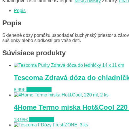
Katalógové číslo:
4home
Kategórií:
Misy a Misky
Značky:
číra
Popis
Popis
Sklenené dózy pomôžu usporiadať kuchynský priestor a zárov
sušienky alebo sladkosti pre vaše deti.
Súvisiace produkty
Tescoma Zdravá dóza do chladničky
8.99
€
Do obchodu
4Home Termo miska Hot&Cool 220 
13.99
€
Do obchodu