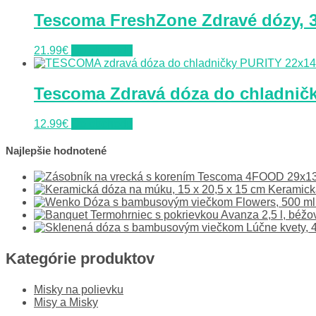
Tescoma FreshZone Zdravé dózy, 3
21.99
€
Do obchodu
Tescoma Zdravá dóza do chladničk
12.99
€
Do obchodu
Najlepšie hodnotené
Keramick
Kategórie produktov
Misky na polievku
Misy a Misky