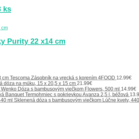
 ks
y Purity 22 x14 cm
Tescoma Zásobník na vrecká s korením 4FOOD
12.99
€
á dóza na múku, 15 x 20,5 x 15 cm
21.99
€
Wenko Dóza s bambusovým viečkom Flowers, 500 ml
14.99
€
Banquet Termohrniec s pokrievkou Avanza 2,5 l, béžová
13.
Sklenená dóza s bambusovým viečkom Lúčne kvety, 440