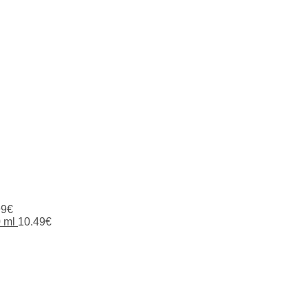
99
€
 ml
10.49
€