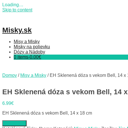
Loading…
Skip to content
Misky.sk
Misy a Misky
Misky na polievku
Dózy a Nádoby
0 items-
0.00
€
Domov
/
Misy a Misky
/ EH Sklenená dóza s vekom Bell, 14 x
EH Sklenená dóza s vekom Bell, 14 
6.99
€
EH Sklenená dóza s vekom Bell, 14 x 18 cm
Do obchodu