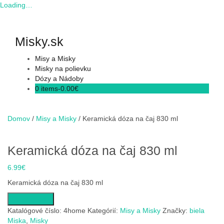
Loading…
Skip
to
content
Misky.sk
Misy a Misky
Misky na polievku
Dózy a Nádoby
0 items-
0.00
€
Domov
/
Misy a Misky
/ Keramická dóza na čaj 830 ml
Keramická dóza na čaj 830 ml
6.99
€
Keramická dóza na čaj 830 ml
Do obchodu
Katalógové číslo:
4home
Kategórií:
Misy a Misky
Značky:
biela
Miska
,
Misky