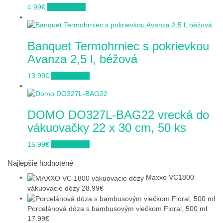
4.99
€
Do obchodu
Banquet Termohrniec s pokrievkou
Avanza 2,5 l, béžová
13.99
€
Do obchodu
DOMO DO327L-BAG22 vrecká do
vákuovačky 22 x 30 cm, 50 ks
15.99
€
Do obchodu
Najlepšie hodnotené
Maxxo VC1800
vákuovacie dózy
28.99
€
Porcelánová dóza s bambusovým viečkom Floral, 500 ml
17.99
€