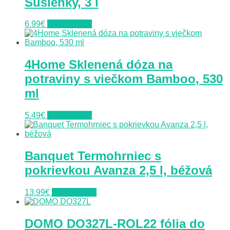
Sušienky, 3 l
6.99
€
Do obchodu
4Home Sklenená dóza na
potraviny s viečkom Bamboo, 530
ml
5.49
€
Do obchodu
Banquet Termohrniec s
pokrievkou Avanza 2,5 l, béžová
13.99
€
Do obchodu
DOMO DO327L-ROL22 fólia do