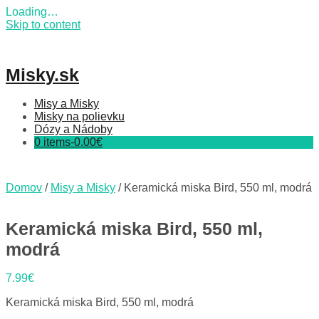
Loading…
Skip to content
Misky.sk
Misy a Misky
Misky na polievku
Dózy a Nádoby
0 items-
0.00
€
Domov
/
Misy a Misky
/ Keramická miska Bird, 550 ml, modrá
Keramická miska Bird, 550 ml,
modrá
7.99
€
Keramická miska Bird, 550 ml, modrá