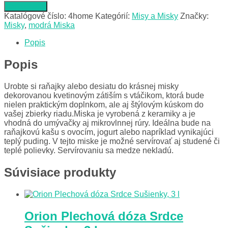
Do obchodu
Katalógové číslo:
4home
Kategórií:
Misy a Misky
Značky:
Misky
,
modrá Miska
Popis
Popis
Urobte si raňajky alebo desiatu do krásnej misky
dekorovanou kvetinovým zátiším s vtáčikom, ktorá bude
nielen praktickým doplnkom, ale aj štýlovým kúskom do
vašej zbierky riadu.Miska je vyrobená z keramiky a je
vhodná do umývačky aj mikrovlnnej rúry. Ideálna bude na
raňajkovú kašu s ovocím, jogurt alebo napríklad vynikajúci
teplý puding. V tejto miske je možné servírovať aj studené či
teplé polievky. Servírovaniu sa medze nekladú.
Súvisiace produkty
Orion Plechová dóza Srdce