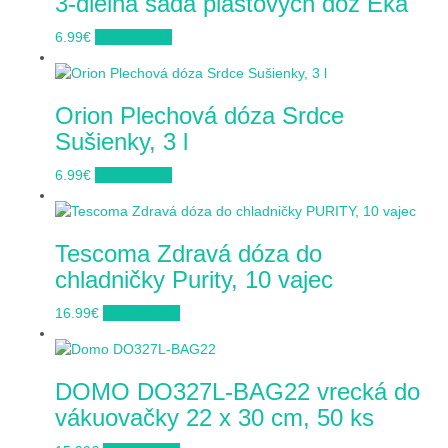
3-dielna sada plastových dóz Eka
6.99
€
Do obchodu
Orion Plechová dóza Srdce
Sušienky, 3 l
6.99
€
Do obchodu
Tescoma Zdravá dóza do
chladničky Purity, 10 vajec
16.99
€
Do obchodu
DOMO DO327L-BAG22 vrecká do
vákuovačky 22 x 30 cm, 50 ks