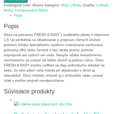
Katalógové číslo:
4home
Kategórií:
Misy a Misky
Značky:
Leifheit
,
Misky
,
transparentná Miska
Popis
Popis
Dóza na potraviny FRESH & EASY z kvalitného plastu s objemom
1,6 l je perfektná na skladovanie a prepravu rôznych druhov
potravín.Vďaka špeciálnemu systému uzatvárania zachováva
potraviny dlhú dobu čerstvé a bez straty arómy, pretože
neprepustí ani vzduch ani vodu. Navyše vďaka inovatívnemu
mechanizmu sa uzáver dá ľahko otvoriť aj jednou rukou. Dózy
FRESH & EASY značky Leifheit sa dajú jednoducho skladať na
seba, čo vám ušetrí veľa miesta pri skladovaní v skrini aj
zásuvkách. Dózu môžete umývať aj v umývačke riadu, uzáver
však v myčke umývať neodporúčame.
Súvisiace produkty