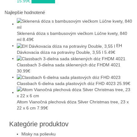
15.99
€
Do obchodu
Najlepšie hodnotené
Sklenená dóza s bambusovým viečkom Lúčne kvety, 840
ml
8.49
€
EH
Dávkovacia dóza na potraviny Double, 3,55 l
5.49
€
Classbach 3-dielna sada sklenených dóz FHDM 4021​
30.99
€
Classbach 6-dielna sada plastových dóz FHD 4023
25.99
€
Altom Vianočná plechová dóza Silver Christmas tree, 23 x
22 x 6 cm
7.99
€
Kategórie produktov
Misky na polievku