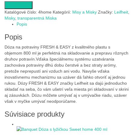
Do obchodu
Katalógové číslo:
4home
Kategórií:
Misy a Misky
Značky:
Leifheit
,
Misky
,
transparentná Miska
Popis
Popis
Dóza na potraviny FRESH & EASY z kvalitného plastu s
objemom 800 ml je perfektná na skladovanie a prepravu rôznych
druhov potravín.Vďaka špeciálnemu systému uzatvárania
zachováva potraviny dlhú dobu čerstvé a bez straty arómy,
pretože neprepustí ani vzduch ani vodu. Navyše vďaka
inovatívnemu mechanizmu sa uzáver dá ľahko otvoriť aj jednou
rukou. Dózy FRESH & EASY značky Leifheit sa dajú jednoducho
skladať na seba, čo vám ušetrí veľa miesta pri skladovaní v skrini
aj zásuvkách. Dózu môžete umývať aj v umývačke riadu, uzáver
však v myčke umývať neodporúčame.
Súvisiace produkty