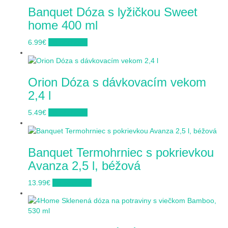
Banquet Dóza s lyžičkou Sweet
home 400 ml
6.99
€
Do obchodu
Orion Dóza s dávkovacím vekom
2,4 l
5.49
€
Do obchodu
Banquet Termohrniec s pokrievkou
Avanza 2,5 l, béžová
13.99
€
Do obchodu