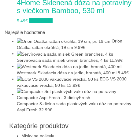
4Home Sklenená dóza na potraviny
s viečkom Bamboo, 530 ml
5.49
€
Do obchodu
Najlepšie hodnotené
Orion
Ošatka rattan okrúhlá, 19 cm
9.99
€
Servírovacia sada misiek Green branches, 4 ks
11.99
€
Westmark Skladacia dóza na jedlo, hranatá, 400 ml
8.49
€
ECG VS 2030
vákuovacie vrecká, 50 ks
13.99
€
Compactor 3-dielna sada plastových vaku dóz na potraviny
Aspi Fresh
32.99
€
Kategórie produktov
Misky na polievku