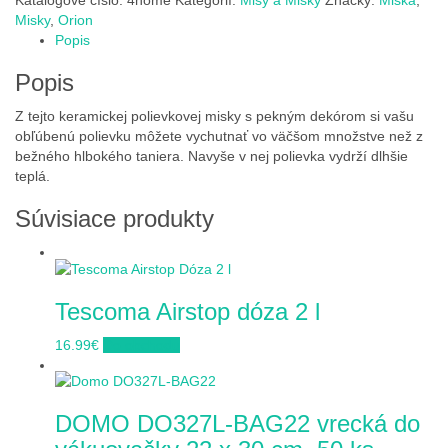
Katalógové číslo:
4home
Kategórií:
Misy a Misky
Značky:
Miska
,
Misky
,
Orion
Popis
Popis
Z tejto keramickej polievkovej misky s pekným dekórom si vašu
obľúbenú polievku môžete vychutnať vo väčšom množstve než z
bežného hlbokého taniera. Navyše v nej polievka vydrží dlhšie
teplá.
Súvisiace produkty
Tescoma Airstop dóza 2 l
16.99
€
Do obchodu
DOMO DO327L-BAG22 vrecká do