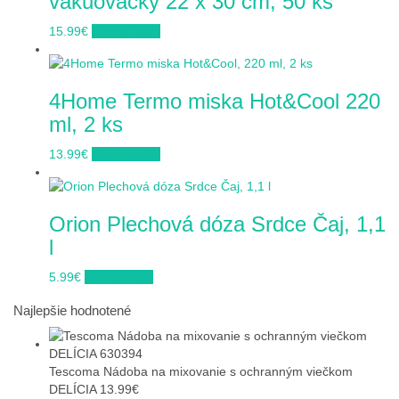
vákuovačky 22 x 30 cm, 50 ks
15.99
€
Do obchodu
4Home Termo miska Hot&Cool 220
ml, 2 ks
13.99
€
Do obchodu
Orion Plechová dóza Srdce Čaj, 1,1
l
5.99
€
Do obchodu
Najlepšie hodnotené
Tescoma Nádoba na mixovanie s ochranným viečkom
DELÍCIA
13.99
€