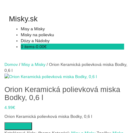
Skip
to
content
Misky.sk
Misy a Misky
Misky na polievku
Dózy a Nádoby
0 items-
0.00
€
Domov
/
Misy a Misky
/ Orion Keramická polievková miska Bodky,
0,6 l
Orion Keramická polievková miska
Bodky, 0,6 l
4.99
€
Orion Keramická polievková miska Bodky, 0,6 l
Do obchodu