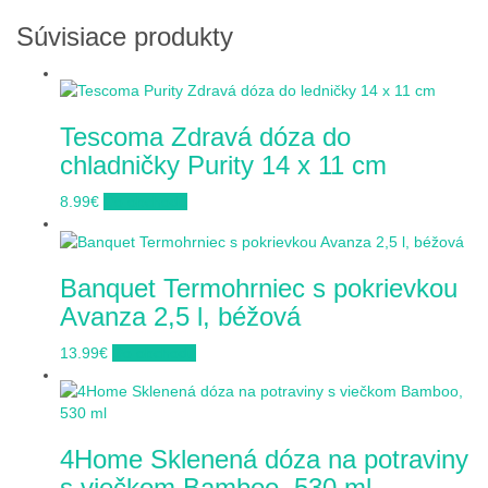
Súvisiace produkty
Tescoma Zdravá dóza do
chladničky Purity 14 x 11 cm
8.99
€
Do obchodu
Banquet Termohrniec s pokrievkou
Avanza 2,5 l, béžová
13.99
€
Do obchodu
4Home Sklenená dóza na potraviny
s viečkom Bamboo, 530 ml