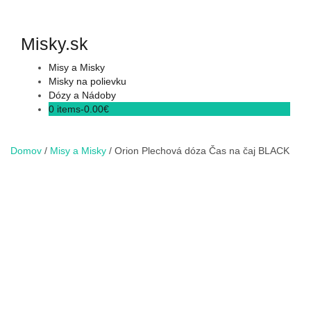
Skip
to
content
Misky.sk
Misy a Misky
Misky na polievku
Dózy a Nádoby
0 items-
0.00
€
Domov
/
Misy a Misky
/ Orion Plechová dóza Čas na čaj BLACK