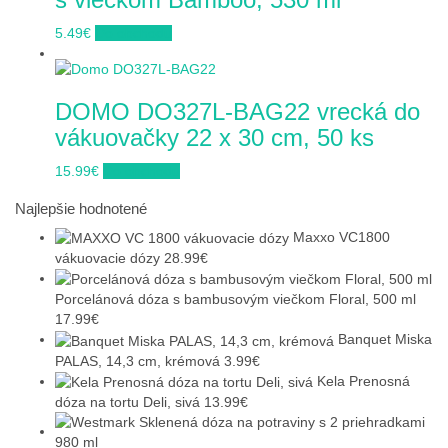
5.49
€
Do obchodu
DOMO DO327L-BAG22 vrecká do
vákuovačky 22 x 30 cm, 50 ks
15.99
€
Do obchodu
Najlepšie hodnotené
Maxxo VC1800
vákuovacie dózy
28.99
€
Porcelánová dóza s bambusovým viečkom Floral, 500 ml
17.99
€
Banquet Miska
PALAS, 14,3 cm, krémová
3.99
€
Kela Prenosná
dóza na tortu Deli, sivá
13.99
€