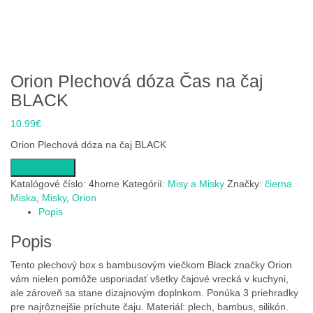
Orion Plechová dóza Čas na čaj
BLACK
10.99
€
Orion Plechová dóza na čaj BLACK
Do obchodu
Katalógové číslo:
4home
Kategórií:
Misy a Misky
Značky:
čierna
Miska
,
Misky
,
Orion
Popis
Popis
Tento plechový box s bambusovým viečkom Black značky Orion
vám nielen pomôže usporiadať všetky čajové vrecká v kuchyni,
ale zároveň sa stane dizajnovým doplnkom. Ponúka 3 priehradky
pre najrôznejšie príchute čaju. Materiál: plech, bambus, silikón.