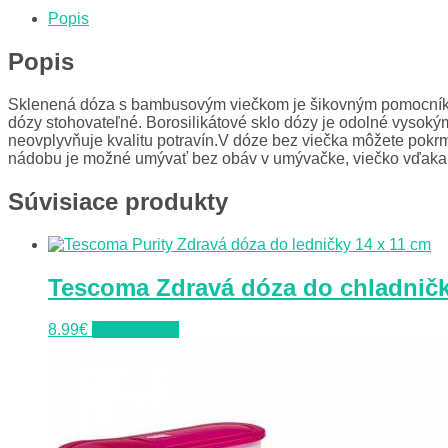
Popis
Popis
Sklenená dóza s bambusovým viečkom je šikovným pomocníkom 
dózy stohovateľné. Borosilikátové sklo dózy je odolné vysoký
neovplyvňuje kvalitu potravín.V dóze bez viečka môžete pokrmy
nádobu je možné umývať bez obáv v umývačke, viečko vďaka p
Súvisiace produkty
Tescoma Zdravá dóza do chladničky
8.99
€
Do obchodu