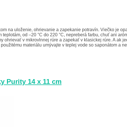
na uloženie, ohrievanie a zapekanie potravín. Viečko je opat
m teplotám, od –20 °C do 220 °C, nepreberá farbu, chuť ani aró
 ohrievať v mikrovlnnej rúre a zapekať v klasickej rúre. A ak 
oužitému materiálu umývajte v teplej vode so saponátom a ne
 Purity 14 x 11 cm