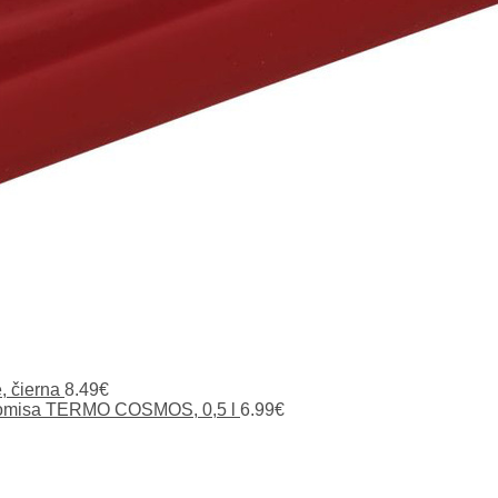
, čierna
8.49
€
momisa TERMO COSMOS, 0,5 l
6.99
€