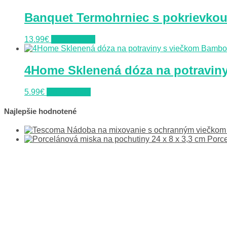
Banquet Termohrniec s pokrievkou 
13.99
€
Do obchodu
4Home Sklenená dóza na potravin
5.99
€
Do obchodu
Najlepšie hodnotené
Porce