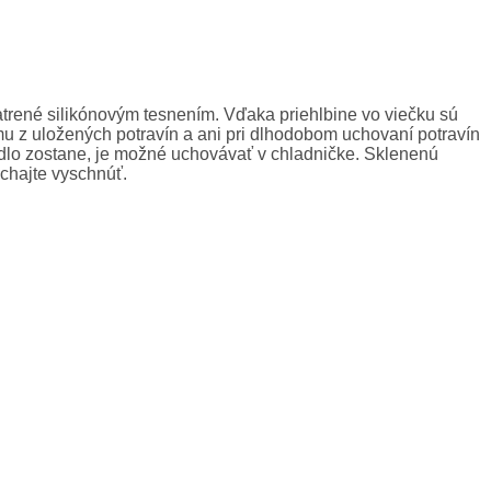
rené silikónovým tesnením. Vďaka priehlbine vo viečku sú
mu z uložených potravín a ani pri dlhodobom uchovaní potravín
jedlo zostane, je možné uchovávať v chladničke. Sklenenú
chajte vyschnúť.