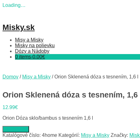
Loading…
Skip
to
content
Misky.sk
Misy a Misky
Misky na polievku
Dózy a Nádoby
0 items-
0.00
€
Domov
/
Misy a Misky
/ Orion Sklenená dóza s tesnením, 1,6 l
Orion Sklenená dóza s tesnením, 1,6 
12.99
€
Orion Dóza sklo/bambus s tesnením 1,6 l
Do obchodu
Katalógové číslo:
4home
Kategórií:
Misy a Misky
Značky:
Misk