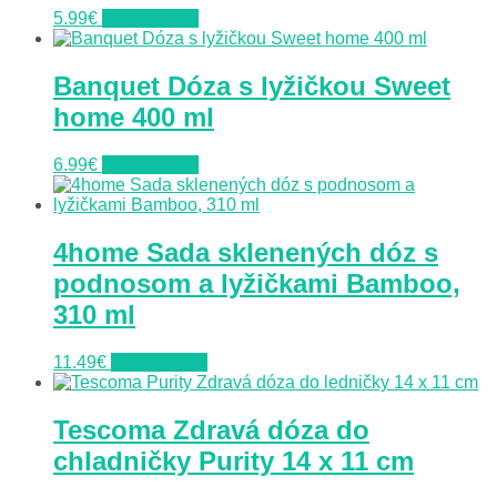
5.99
€
Do obchodu
Banquet Dóza s lyžičkou Sweet
home 400 ml
6.99
€
Do obchodu
4home Sada sklenených dóz s
podnosom a lyžičkami Bamboo,
310 ml
11.49
€
Do obchodu
Tescoma Zdravá dóza do
chladničky Purity 14 x 11 cm