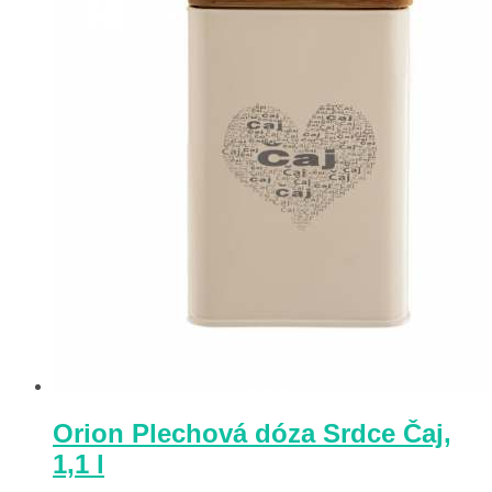
Orion Plechová dóza Srdce Čaj,
1,1 l