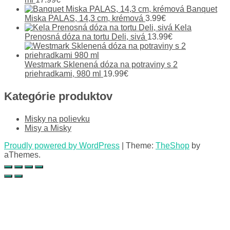
Banquet
Miska PALAS, 14,3 cm, krémová
3.99
€
Kela
Prenosná dóza na tortu Deli, sivá
13.99
€
Westmark Sklenená dóza na potraviny s 2
priehradkami, 980 ml
19.99
€
Kategórie produktov
Misky na polievku
Misy a Misky
Proudly powered by WordPress
|
Theme:
TheShop
by
aThemes.