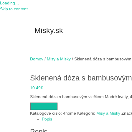
Loading…
Skip to content
Misky.sk
Domov
/
Misy a Misky
/ Sklenená dóza s bambusovým 
Sklenená dóza s bambusovým 
10.49
€
Sklenená dóza s bambusovým viečkom Modré kvety, 
Do obchodu
Katalógové číslo:
4home
Kategórií:
Misy a Misky
Znač
Popis
Popis