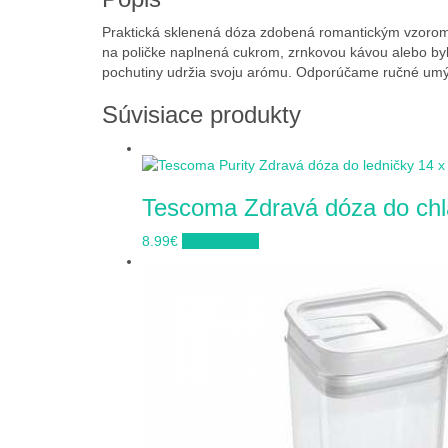
Praktická sklenená dóza zdobená romantickým vzorom 
na poličke naplnená cukrom, zrnkovou kávou alebo by
pochutiny udržia svoju arómu. Odporúčame ručné umý
Súvisiace produkty
Tescoma Zdravá dóza do chla
8.99
€
Do obchodu