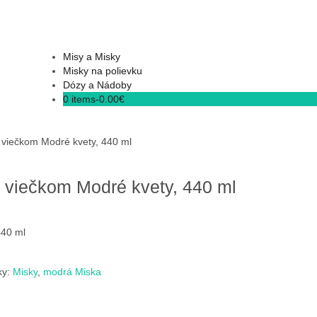
Misy a Misky
Misky na polievku
Dózy a Nádoby
0 items-
0.00
€
viečkom Modré kvety, 440 ml
viečkom Modré kvety, 440 ml
440 ml
ky:
Misky
,
modrá Miska