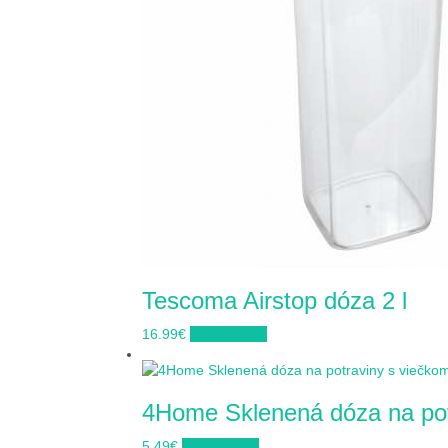
Tescoma Airstop dóza 2 l
16.99
€
Do obchodu
4Home Sklenená dóza na pot
5.49
€
Do obchodu