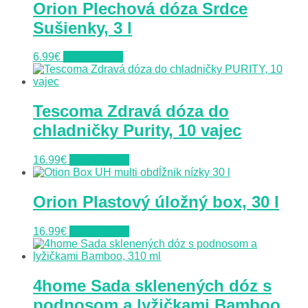
Orion Plechová dóza Srdce
Sušienky, 3 l
6.99
€
Do obchodu
Tescoma Zdravá dóza do
chladničky Purity, 10 vajec
16.99
€
Do obchodu
Orion Plastový úložný box, 30 l
16.99
€
Do obchodu
4home Sada sklenených dóz s
podnosom a lyžičkami Bamboo,