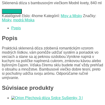
Sklenená dóza s bambusovým viečkom Modré kvety, 840 ml
Do obchodu
Katalógové číslo:
4home
Kategórií:
Misy a Misky
Značky:
Misky
,
modrá Miska
Popis
Popis
Praktická sklenená dóza zdobená romantickým vzorom
modrých lístkov, vám pomôže udržať systém a poriadok vo
veciach a stane sa aj peknou ozdobou.Vynikne najmä v
kuchyni na poličke naplnená cukrom, zrnkovou kávou alebo
bylinným čajom. Vďaka číremu sklu budete mať vždy prehľad
o obsahu a množstve. Bambusové viečko dobre tesní, preto
si pochutiny udržia svoju arómu. Odporúčame ručné
umývanie.
Súvisiace produkty