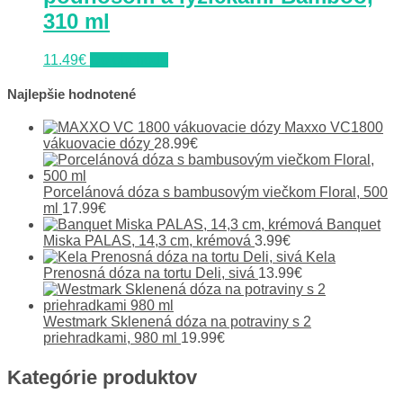
310 ml
11.49
€
Do obchodu
Najlepšie hodnotené
Maxxo VC1800
vákuovacie dózy
28.99
€
Porcelánová dóza s bambusovým viečkom Floral, 500
ml
17.99
€
Banquet
Miska PALAS, 14,3 cm, krémová
3.99
€
Kela
Prenosná dóza na tortu Deli, sivá
13.99
€
Westmark Sklenená dóza na potraviny s 2
priehradkami, 980 ml
19.99
€
Kategórie produktov