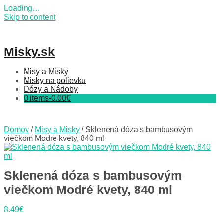
Loading…
Skip to content
Misky.sk
Misy a Misky
Misky na polievku
Dózy a Nádoby
0 items-
0.00
€
Domov
/
Misy a Misky
/ Sklenená dóza s bambusovým
viečkom Modré kvety, 840 ml
Sklenená dóza s bambusovým
viečkom Modré kvety, 840 ml
8.49
€