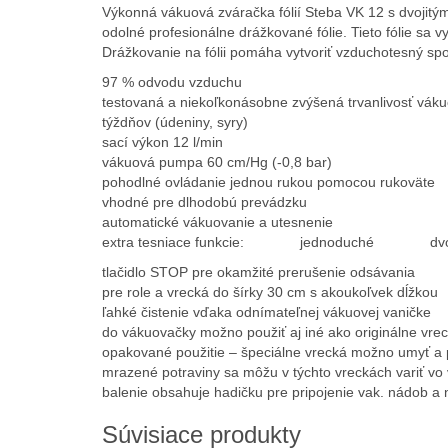
Výkonná vákuová zváračka fólií Steba VK 12 s dvojitý
odolné profesionálne drážkované fólie. Tieto fólie sa
Drážkovanie na fólii pomáha vytvoriť vzduchotesný spo
97 % odvodu vzduchu
testovaná a niekoľkonásobne zvýšená trvanlivosť vákuo
týždňov (údeniny, syry)
sací výkon 12 l/min
vákuová pumpa 60 cm/Hg (-0,8 bar)
pohodlné ovládanie jednou rukou pomocou rukoväte
vhodné pre dlhodobú prevádzku
automatické vákuovanie a utesnenie
extra tesniace funkcie: jednoduché dvojité 
tlačidlo STOP pre okamžité prerušenie odsávania
pre role a vrecká do šírky 30 cm s akoukoľvek dĺžkou
ľahké čistenie vďaka odnímateľnej vákuovej vaničke
do vákuovačky možno použiť aj iné ako originálne vre
opakované použitie – špeciálne vrecká možno umyť a
mrazené potraviny sa môžu v týchto vreckách variť vo 
balenie obsahuje hadičku pre pripojenie vak. nádob a n
Súvisiace produkty