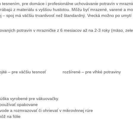
m tesnením, pre domáce i profesionálne uchovávanie potravín v mrazni
 vyrábajú z materiálu s vyššou hustotou. Môžu byť mrazené, varené a mo
j – spoj má väčšiu trvanlivosť než štandardný. Vrecká možno po umytí 
vaných potravín v mrazničke z 6 mesiacov až na 2-3 roky (mäso, zelen
– pre väčšiu tesnosť rozšírené – pre vlhké potraviny
cúška vyrobené pre vákuovačky.
 používať opakovane
vode a rozmrazovať či ohrievať v mikrovlnnej rúre
ôž na fólie