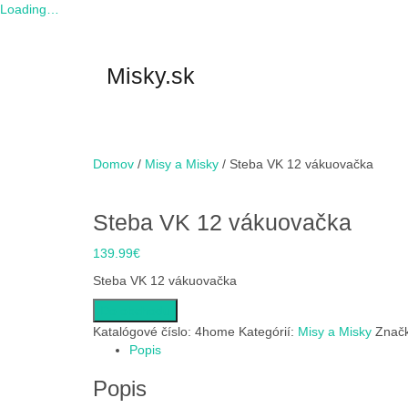
Loading…
Skip
to
content
Misky.sk
Domov
/
Misy a Misky
/ Steba VK 12 vákuovačka
Steba VK 12 vákuovačka
139.99
€
Steba VK 12 vákuovačka
Do obchodu
Katalógové číslo:
4home
Kategórií:
Misy a Misky
Znač
Popis
Popis