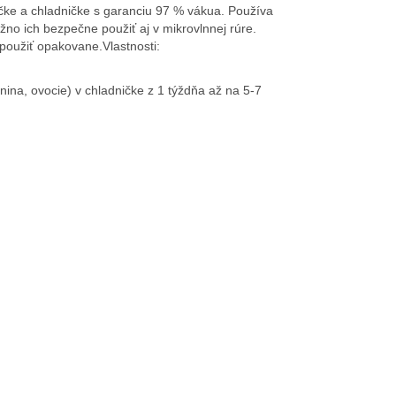
čke a chladničke s garanciu 97 % vákua. Používa
žno ich bezpečne použiť aj v mikrovlnnej rúre.
použiť opakovane.Vlastnosti:
ina, ovocie) v chladničke z 1 týždňa až na 5-7