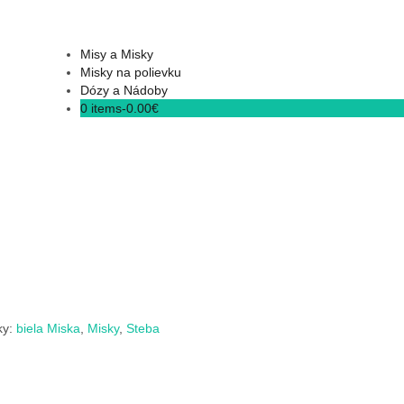
Misy a Misky
Misky na polievku
Dózy a Nádoby
0 items-
0.00
€
ky:
biela Miska
,
Misky
,
Steba