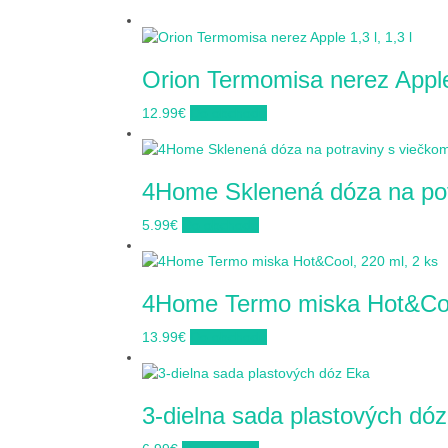
Orion Termomisa nerez Apple
12.99
€
Do obchodu
4Home Sklenená dóza na pot
5.99
€
Do obchodu
4Home Termo miska Hot&Coo
13.99
€
Do obchodu
3-dielna sada plastových dó