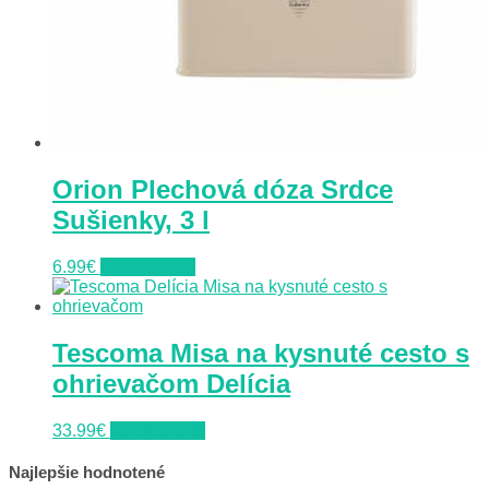
Orion Plechová dóza Srdce
Sušienky, 3 l
6.99
€
Do obchodu
Tescoma Misa na kysnuté cesto s
ohrievačom Delícia
33.99
€
Do obchodu
Najlepšie hodnotené