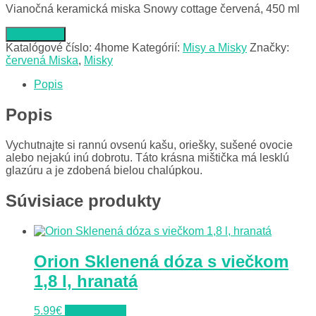
Vianočná keramická miska Snowy cottage červená, 450 ml
Do obchodu
Katalógové číslo:
4home
Kategórií:
Misy a Misky
Značky:
červená Miska
,
Misky
Popis
Popis
Vychutnajte si rannú ovsenú kašu, oriešky, sušené ovocie
alebo nejakú inú dobrotu. Táto krásna mištička má lesklú
glazúru a je zdobená bielou chalúpkou.
Súvisiace produkty
Orion Sklenená dóza s viečkom
1,8 l, hranatá
5.99
€
Do obchodu