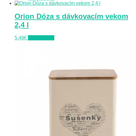
Orion Dóza s dávkovacím vekom
2,4 l
5.49
€
Do obchodu