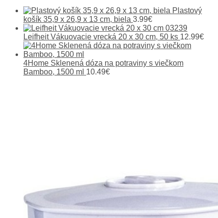
Plastový
košík 35,9 x 26,9 x 13 cm, biela
3.99
€
Leifheit Vákuovacie vrecká 20 x 30 cm, 50 ks
12.99
€
4Home Sklenená dóza na potraviny s viečkom
Bamboo, 1500 ml
10.49
€