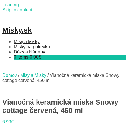
Loading…
Skip to content
Misky.sk
Misy a Misky
Misky na polievku
Dózy a Nádoby
0 items-
0.00
€
Domov
/
Misy a Misky
/ Vianočná keramická miska Snowy
cottage červená, 450 ml
Vianočná keramická miska Snowy
cottage červená, 450 ml
6.99
€