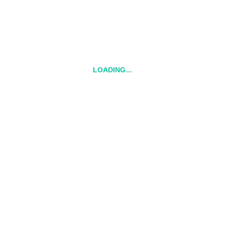
Westmark
Skladací box na desiatu
15.99
€
Kovová misa na
ovocie, čierna
8.49
€
LOADING…