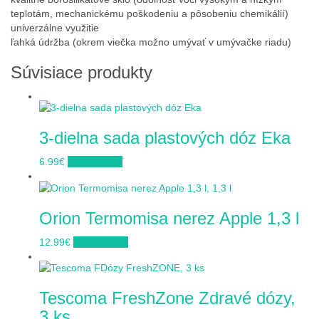
teplotám, mechanickému poškodeniu a pôsobeniu chemikálií)
univerzálne využitie
ľahká údržba (okrem viečka možno umývať v umývačke riadu)
Súvisiace produkty
3-dielna sada plastových dóz Eka
6.99
€
Do obchodu
Orion Termomisa nerez Apple 1,3 l
12.99
€
Do obchodu
Tescoma FreshZone Zdravé dózy,
3 ks