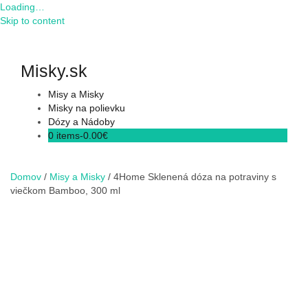
Loading…
Skip to content
Misky.sk
Misy a Misky
Misky na polievku
Dózy a Nádoby
0 items-
0.00
€
Domov
/
Misy a Misky
/ 4Home Sklenená dóza na potraviny s
viečkom Bamboo, 300 ml