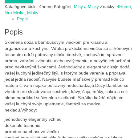
Katalógové číslo:
4home
Kategórií:
Misy a Misky
Značky:
4Home
,
číra Miska
,
Misky
Popis
Popis
Sklenená dóza s bambusovým viečkom pre krásnu a
organizovanú kuchyňu. Vďaka praktickému viečku so silikónovým
tesnením udrží potraviny dlhšie čerstvé, zachová im správne
aróma, zabráni zvlhnutiu alebo vysýchaniu, a navyše ich ochráni
pred nevítanými škodcami. Jednoduchý a elegantný dizajn dodá
vašej kuchyni jedinečný štýl, s ktorým bude varenie a príprava
jedál jedna radosť. Navyše budete mať skvelý prehľad kde čo
máte a či vám nejaké potraviny nedochádzajú.Dózy Bamboo sú
vhodné pre skladovanie cestovín, kávy, čaju, múky, cukru a soli
alebo napríklad sušienok a sladkostí. Skrátka každá nájde vo
vašej kuchyni svoje uplatnenie, fantázii sa medze
nekladú.Výhody:
jednoduchý elegantný vzhľad
dokonalé tesnenie
prírodné bambusové viečko
kvalitné borosilikátové sklo (odolnosť voči vysokým a nízkym