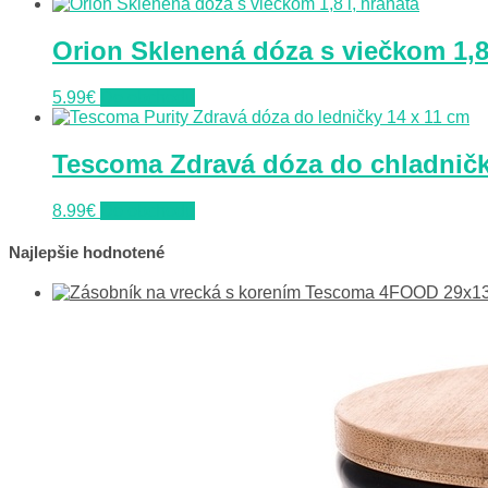
Orion Sklenená dóza s viečkom 1,8 
5.99
€
Do obchodu
Tescoma Zdravá dóza do chladničky
8.99
€
Do obchodu
Najlepšie hodnotené