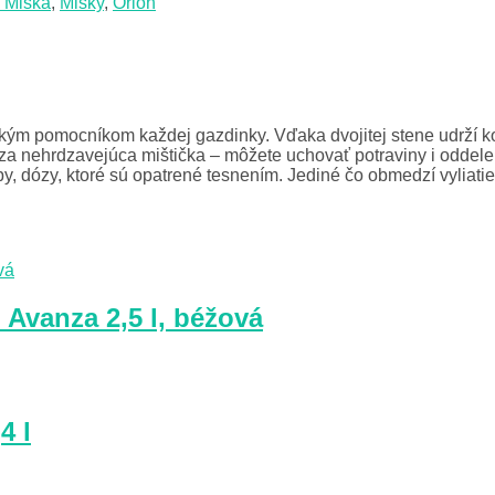
l Miska
,
Misky
,
Orion
ým pomocníkom každej gazdinky. Vďaka dvojitej stene udrží kon
hádza nehrdzavejúca mištička – môžete uchovať potraviny i odde
dózy, ktoré sú opatrené tesnením. Jediné čo obmedzí vyliatie j
Avanza 2,5 l, béžová
4 l