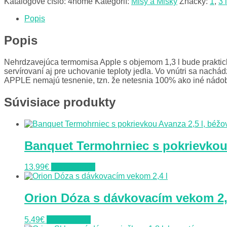
Katalógové číslo:
4home
Kategórií:
Misy a Misky
Značky:
1
,
3 
Popis
Popis
Nehrdzavejúca termomisa Apple s objemom 1,3 l bude praktick
servírovaní aj pre uchovanie teploty jedla. Vo vnútri sa nac
APPLE nemajú tesnenie, tzn. že netesnia 100% ako iné nádoby, 
Súvisiace produkty
Banquet Termohrniec s pokrievkou 
13.99
€
Do obchodu
Orion Dóza s dávkovacím vekom 2,
5.49
€
Do obchodu