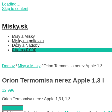
Loading…
Skip to content
Misky.sk
Misy a Misky
Misky na polievku
Dózy a Nádoby
0 items-
0.00
€
Domov
/
Misy a Misky
/ Orion Termomisa nerez Apple 1,3 l
Orion Termomisa nerez Apple 1,3 l
12.99
€
Orion Termomisa nerez Apple 1,3 l, 1,3 l
Do obchodu