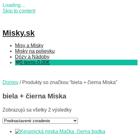
Loading…
Skip to content
Misky.sk
Misy a Misky
Misky na polievku
Dózy a Nádoby
0 items-
0.00
€
Domov
/ Produkty so značkou “biela + čierna Miska”
biela + čierna Miska
Zobrazujú sa všetky 2 výsledky