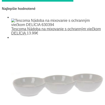
Navigácia
v
Najlepšie hodnotené
článku
Tescoma Nádoba na mixovanie s ochranným viečkom
DELÍCIA
13.99
€