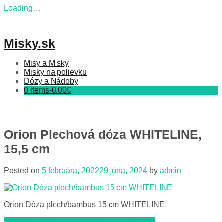
Loading…
Skip
to
content
Misky.sk
Misy a Misky
Misky na polievku
Dózy a Nádoby
0 items-
0.00
€
Orion Plechová dóza WHITELINE,
15,5 cm
Posted on
5 februára, 2022
29 júna, 2024
by
admin
Orion Dóza plech/bambus 15 cm WHITELINE
Orion Plechová dóza WHITELINE, 15,5 cm