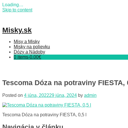
Loading…
Skip to content
Misky.sk
Misy a Misky
Misky na polievku
Dózy a Nádoby
0 items-
0.00
€
Tescoma Dóza na potraviny FIESTA, 0
Posted on
4 júna, 2022
29 júna, 2024
by
admin
Tescoma Dóza na potraviny FIESTA, 0,5 l
Navigácia v článku