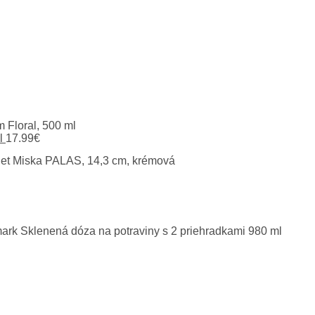
l
17.99
€