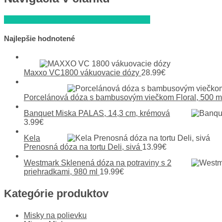
Tescoma Dóza na potraviny FIESTA, 0,5 l
Najlepšie hodnotené
Maxxo VC1800 vákuovacie dózy
28.99
€
Porcelánová dóza s bambusovým viečkom Floral, 500 m
Banquet Miska PALAS, 14,3 cm, krémová
3.99
€
Kela
Prenosná dóza na tortu Deli, sivá
13.99
€
Westmark Sklenená dóza na potraviny s 2
priehradkami, 980 ml
19.99
€
Kategórie produktov
Misky na polievku