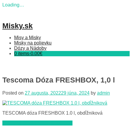
Loading…
Skip
to
content
Misky.sk
Misy a Misky
Misky na polievku
Dózy a Nádoby
0 items-
0.00
€
Tescoma Dóza FRESHBOX, 1,0 l
Posted on
27 augusta, 2022
29 júna, 2024
by
admin
TESCOMA dóza FRESHBOX 1.0 l, obdĺžniková
Navigácia
Tescoma Dóza FRESHBOX, 1,0 l