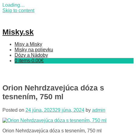
Loading…
Skip to content
Misky.sk
Misy a Misky
Misky na polievku
Dózy a Nádoby
0 items-
0.00
€
Orion Nehrdzavejúca dóza s
tesnením, 750 ml
Posted on
24 júna, 2023
29 júna, 2024
by
admin
Orion Nehrdzavejúca dóza s tesnením, 750 ml