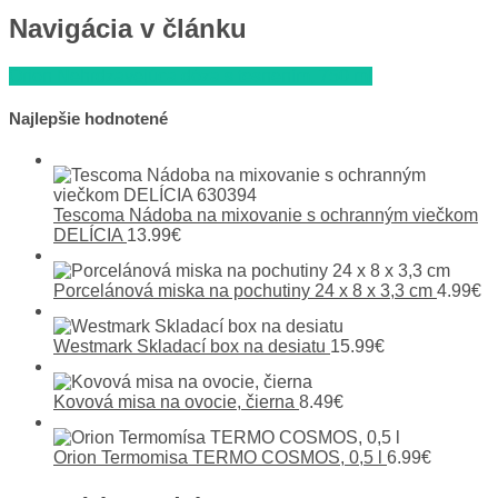
Navigácia v článku
Orion Nehrdzavejúca dóza s tesnením, 750 ml
Najlepšie hodnotené
Tescoma Nádoba na mixovanie s ochranným viečkom
DELÍCIA
13.99
€
Porcelánová miska na pochutiny 24 x 8 x 3,3 cm
4.99
€
Westmark Skladací box na desiatu
15.99
€
Kovová misa na ovocie, čierna
8.49
€
Orion Termomisa TERMO COSMOS, 0,5 l
6.99
€