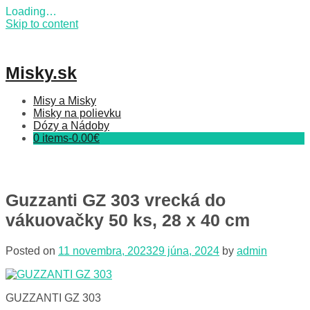
Loading…
Skip to content
Misky.sk
Misy a Misky
Misky na polievku
Dózy a Nádoby
0 items-
0.00
€
Guzzanti GZ 303 vrecká do
vákuovačky 50 ks, 28 x 40 cm
Posted on
11 novembra, 2023
29 júna, 2024
by
admin
GUZZANTI GZ 303