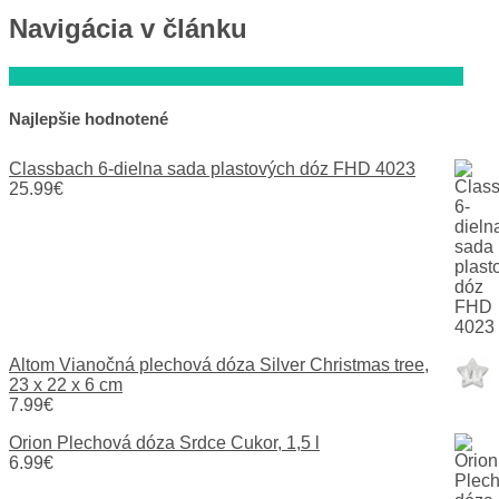
Navigácia v článku
Guzzanti GZ 303 vrecká do vákuovačky 50 ks, 28 x 40 cm
Najlepšie hodnotené
Classbach 6-dielna sada plastových dóz FHD 4023
25.99
€
Altom Vianočná plechová dóza Silver Christmas tree,
23 x 22 x 6 cm
7.99
€
Orion Plechová dóza Srdce Cukor, 1,5 l
6.99
€