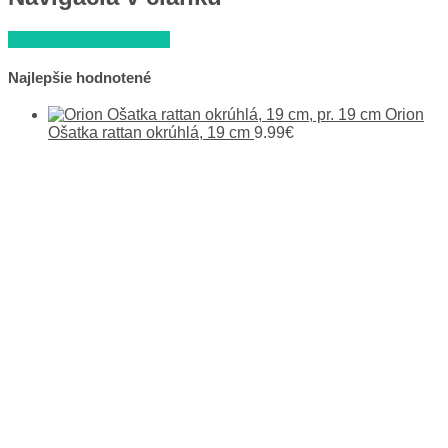
Steba SV 60 sous vide
Najlepšie hodnotené
Orion
Ošatka rattan okrúhlá, 19 cm
9.99
€