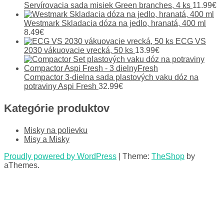
Servírovacia sada misiek Green branches, 4 ks
11.99
€
Westmark Skladacia dóza na jedlo, hranatá, 400 ml
8.49
€
ECG VS
2030 vákuovacie vrecká, 50 ks
13.99
€
Compactor 3-dielna sada plastových vaku dóz na
potraviny Aspi Fresh
32.99
€
Kategórie produktov
Misky na polievku
Misy a Misky
Proudly powered by WordPress
|
Theme:
TheShop
by
aThemes.