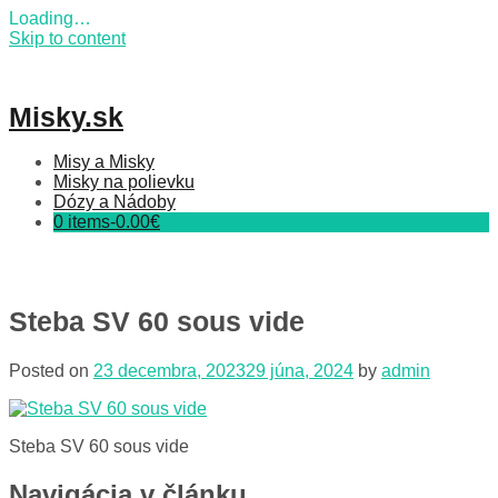
Loading…
Skip to content
Misky.sk
Misy a Misky
Misky na polievku
Dózy a Nádoby
0 items-
0.00
€
Steba SV 60 sous vide
Posted on
23 decembra, 2023
29 júna, 2024
by
admin
Steba SV 60 sous vide
Navigácia v článku