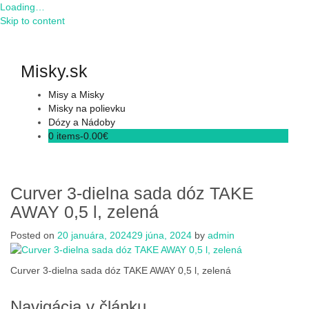
Loading…
Skip to content
Misky.sk
Misy a Misky
Misky na polievku
Dózy a Nádoby
0 items-
0.00
€
Curver 3-dielna sada dóz TAKE
AWAY 0,5 l, zelená
Posted on
20 januára, 2024
29 júna, 2024
by
admin
Curver 3-dielna sada dóz TAKE AWAY 0,5 l, zelená
Navigácia v článku