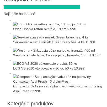
Curver 3-dielna sada dóz TAKE AWAY 0,5 l, zelená
Najlepšie hodnotené
Orion Ošatka rattan okrúhlá, 19 cm
9.99
€
Servírovacia sada misiek Green branches, 4 ks
11.99
€
Westmark Skladacia dóza na jedlo, hranatá, 400 ml
8.49
€
ECG VS 2030 vákuovacie vrecká, 50 ks
13.99
€
Compactor 3-dielna sada plastových vaku dóz na potraviny
Aspi Fresh
32.99
€
Kategórie produktov