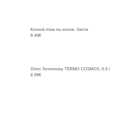
Kovová misa na ovocie, čierna
8.49
€
Orion Termomisa TERMO COSMOS, 0,5 l
6.99
€