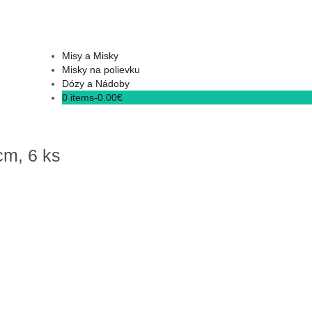
Misy a Misky
Misky na polievku
Dózy a Nádoby
0 items-
0.00
€
cm, 6 ks