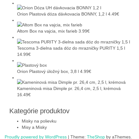
článku
Orion Plastová dóza dávkovacia BONNY, 1,2 l
4.49
€
Altom Box na vajcia, mix farieb
3.99
€
Tescoma 3-dielna sada dóz do mrazničky PURITY 1,5 l
14.99
€
Orion Plastový úložný box, 3,8 l
4.99
€
Kameninová misa Dimple pr. 26,4 cm, 2,5 l, krémová
16.49
€
Kategórie produktov
Misky na polievku
Misy a Misky
Proudly powered by WordPress
|
Theme:
TheShop
by aThemes.