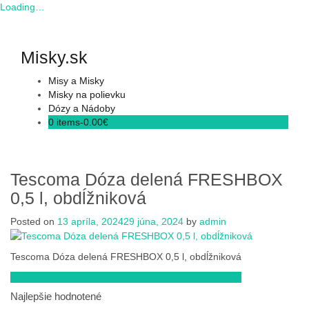
Loading…
Skip
to
content
Misky.sk
Misy a Misky
Misky na polievku
Dózy a Nádoby
0 items-
0.00
€
Tescoma Dóza delená FRESHBOX
0,5 l, obdĺžniková
Posted on
13 apríla, 2024
29 júna, 2024
by
admin
Tescoma Dóza delená FRESHBOX 0,5 l, obdĺžniková
Navigácia
Tescoma Dóza delená FRESHBOX 0,5 l, obdĺžniková
v
Najlepšie hodnotené