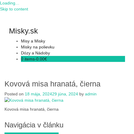
Loading…
Skip to content
Misky.sk
Misy a Misky
Misky na polievku
Dózy a Nádoby
0 items-
0.00
€
Kovová misa hranatá, čierna
Posted on
18 mája, 2024
29 júna, 2024
by
admin
Kovová misa hranatá, čierna
Navigácia v článku