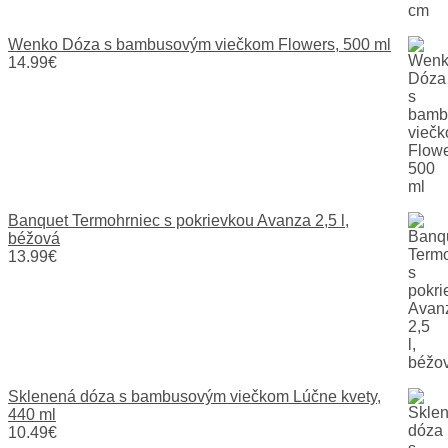
Wenko Dóza s bambusovým viečkom Flowers, 500 ml
14.99
€
Banquet Termohrniec s pokrievkou Avanza 2,5 l,
béžová
13.99
€
Sklenená dóza s bambusovým viečkom Lúčne kvety,
440 ml
10.49
€