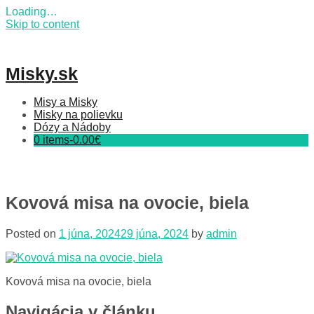
Loading…
Skip to content
Misky.sk
Misy a Misky
Misky na polievku
Dózy a Nádoby
0 items-
0.00
€
Kovová misa na ovocie, biela
Posted on
1 júna, 2024
29 júna, 2024
by
admin
Kovová misa na ovocie, biela
Navigácia v článku