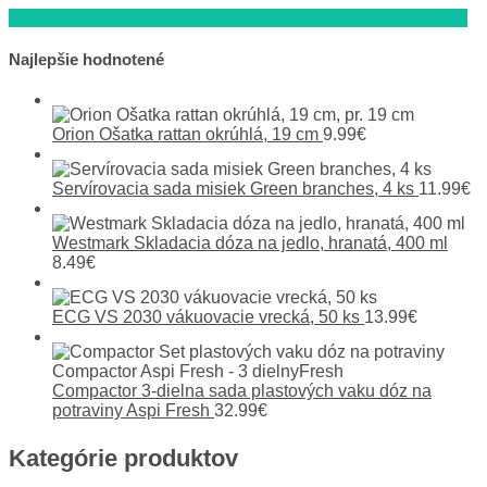
Navigácia
Westmark Trojdielna dóza na jedlo, 1150 ml, mätovo zelená
v
Najlepšie hodnotené
článku
Orion Ošatka rattan okrúhlá, 19 cm
9.99
€
Servírovacia sada misiek Green branches, 4 ks
11.99
€
Westmark Skladacia dóza na jedlo, hranatá, 400 ml
8.49
€
ECG VS 2030 vákuovacie vrecká, 50 ks
13.99
€
Compactor 3-dielna sada plastových vaku dóz na
potraviny Aspi Fresh
32.99
€
Kategórie produktov