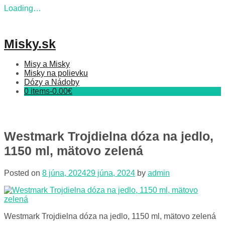
Loading…
Skip
to
content
Misky.sk
Misy a Misky
Misky na polievku
Dózy a Nádoby
0 items-
0.00
€
Westmark Trojdielna dóza na jedlo,
1150 ml, mätovo zelená
Posted on
8 júna, 2024
29 júna, 2024
by
admin
Westmark Trojdielna dóza na jedlo, 1150 ml, mätovo zelená