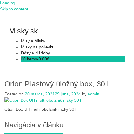
Loading…
Skip to content
Misky.sk
Misy a Misky
Misky na polievku
Dózy a Nádoby
0 items-
0.00
€
Orion Plastový úložný box, 30 l
Posted on
20 marca, 2021
29 júna, 2024
by
admin
Otion Box UH multi obdĺžnik nízky 30 l
Navigácia v článku