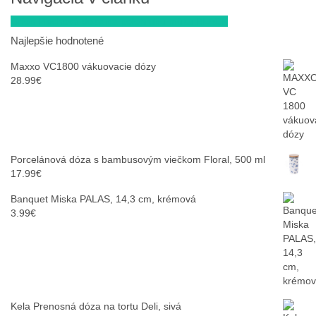
Orion Plechová dóza na polohrubú múku BLACK
Najlepšie hodnotené
Maxxo VC1800 vákuovacie dózy
28.99
€
Porcelánová dóza s bambusovým viečkom Floral, 500 ml
17.99
€
Banquet Miska PALAS, 14,3 cm, krémová
3.99
€
Kela Prenosná dóza na tortu Deli, sivá