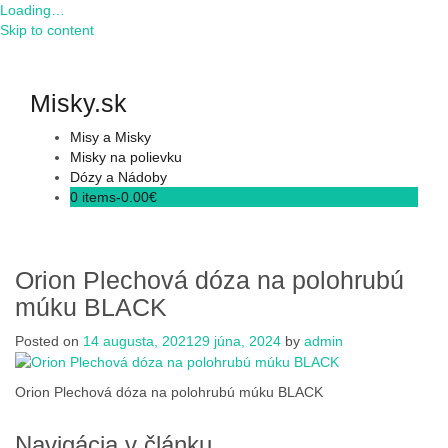
Loading…
Skip to content
Misky.sk
Misy a Misky
Misky na polievku
Dózy a Nádoby
0 items-
0.00
€
Orion Plechová dóza na polohrubú
múku BLACK
Posted on
14 augusta, 2021
29 júna, 2024
by
admin
Orion Plechová dóza na polohrubú múku BLACK
Navigácia v článku