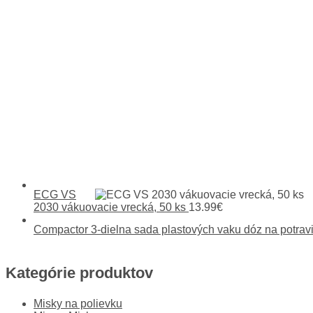
ECG VS
2030 vákuovacie vrecká, 50 ks
13.99
€
Compactor 3-dielna sada plastových vaku dóz na potrav
Kategórie produktov
Misky na polievku