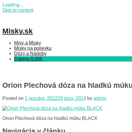
Loading…
Skip to content
Misky.sk
Misy a Misky
Misky na polievku
Dózy a Nádoby
0 items-
0.00
€
Orion Plechová dóza na hladkú mú
Posted on
1 januára, 2022
29 júna, 2024
by
admin
Orion Plechová dóza na hladkú múku BLACK
Navigácia v článku