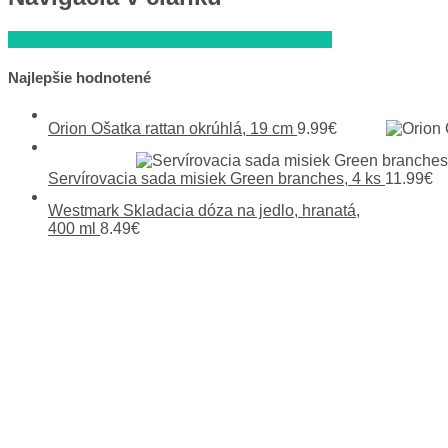
Orion Plechová dóza na hladkú múku BLACK
Najlepšie hodnotené
Orion Ošatka rattan okrúhlá, 19 cm
9.99
€
Servírovacia sada misiek Green branches, 4 ks
11.99
€
Westmark Skladacia dóza na jedlo, hranatá,
400 ml
8.49
€