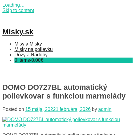
Loading…
Skip to content
Misky.sk
Misy a Misky
Misky na polievku
Dózy a Nádoby
0 items-
0.00
€
DOMO DO727BL automatický
polievkovar s funkciou marmelády
Posted on
15 mája, 2022
1 februára, 2026
by
admin