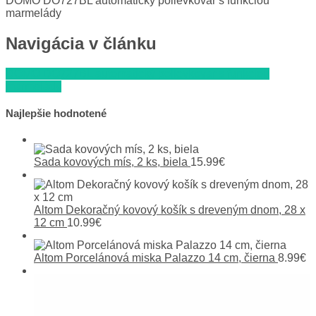
DOMO DO727BL automatický polievkovar s funkciou
marmelády
Navigácia v článku
DOMO DO727BL automatický polievkovar s funkciou
marmelády
Najlepšie hodnotené
Sada kovových mís, 2 ks, biela
15.99
€
Altom Dekoračný kovový košík s dreveným dnom, 28 x
12 cm
10.99
€
Altom Porcelánová miska Palazzo 14 cm, čierna
8.99
€