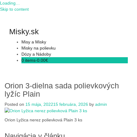
Loading…
Skip to content
Misky.sk
Misy a Misky
Misky na polievku
Dózy a Nádoby
0 items-
0.00
€
Orion 3-dielna sada polievkových
lyžíc Plain
Posted on
15 mája, 2022
15 februára, 2026
by
admin
Orion Lyžica nerez polievková Plain 3 ks
Navigácia v článku