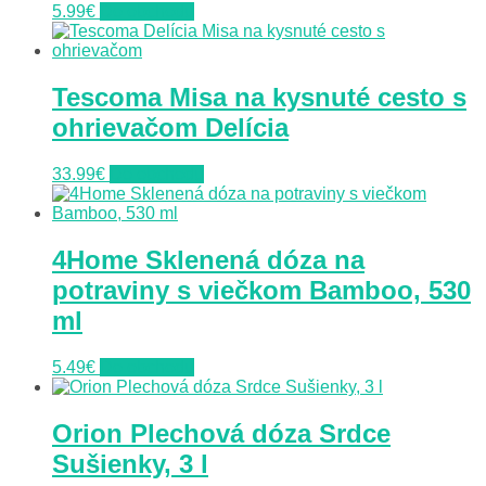
5.99
€
Do obchodu
Tescoma Misa na kysnuté cesto s
ohrievačom Delícia
33.99
€
Do obchodu
4Home Sklenená dóza na
potraviny s viečkom Bamboo, 530
ml
5.49
€
Do obchodu
Orion Plechová dóza Srdce
Sušienky, 3 l