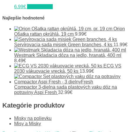
6.99
€
Do obchodu
Najlepšie hodnotené
Orion
Ošatka rattan okrúhlá, 19 cm
9.99
€
Servírovacia sada misiek Green branches, 4 ks
11.99
€
Westmark Skladacia dóza na jedlo, hranatá, 400 ml
8.49
€
ECG VS
2030 vákuovacie vrecká, 50 ks
13.99
€
Compactor 3-dielna sada plastových vaku dóz na
potraviny Aspi Fresh
32.99
€
Kategórie produktov
Misky na polievku
Misy a Misky