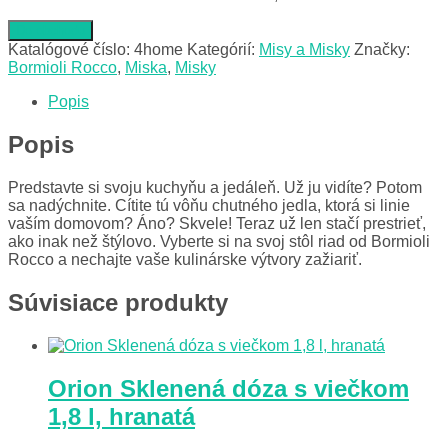
Do obchodu
Katalógové číslo:
4home
Kategórií:
Misy a Misky
Značky:
Bormioli Rocco
,
Miska
,
Misky
Popis
Popis
Predstavte si svoju kuchyňu a jedáleň. Už ju vidíte? Potom
sa nadýchnite. Cítite tú vôňu chutného jedla, ktorá si linie
vaším domovom? Áno? Skvele! Teraz už len stačí prestrieť,
ako inak než štýlovo. Vyberte si na svoj stôl riad od Bormioli
Rocco a nechajte vaše kulinárske výtvory zažiariť.
Súvisiace produkty
Orion Sklenená dóza s viečkom
1,8 l, hranatá