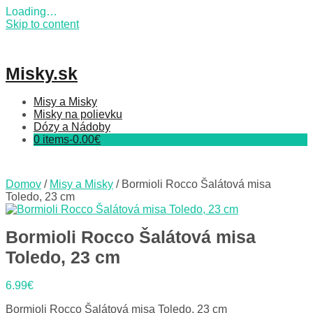
Loading…
Skip to content
Misky.sk
Misy a Misky
Misky na polievku
Dózy a Nádoby
0 items-
0.00
€
Domov
/
Misy a Misky
/ Bormioli Rocco Šalátová misa
Toledo, 23 cm
Bormioli Rocco Šalátová misa
Toledo, 23 cm
6.99
€
Bormioli Rocco Šalátová misa Toledo, 23 cm