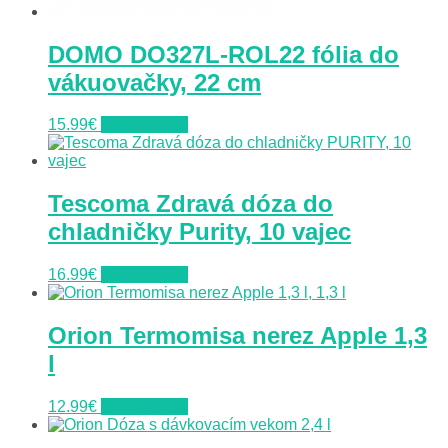
DOMO DO327L-ROL22 fólia do
vákuovačky, 22 cm
15.99
€
Do obchodu
Tescoma Zdravá dóza do
chladničky Purity, 10 vajec
16.99
€
Do obchodu
Orion Termomisa nerez Apple 1,3
l
12.99
€
Do obchodu