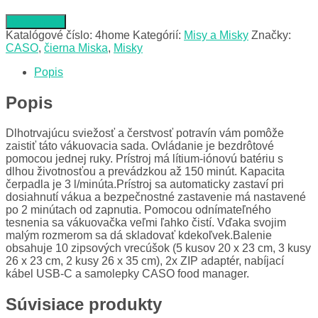
Do obchodu
Katalógové číslo:
4home
Kategórií:
Misy a Misky
Značky:
CASO
,
čierna Miska
,
Misky
Popis
Popis
Dlhotrvajúcu sviežosť a čerstvosť potravín vám pomôže
zaistiť táto vákuovacia sada. Ovládanie je bezdrôtové
pomocou jednej ruky. Prístroj má lítium-iónovú batériu s
dlhou životnosťou a prevádzkou až 150 minút. Kapacita
čerpadla je 3 l/minúta.Prístroj sa automaticky zastaví pri
dosiahnutí vákua a bezpečnostné zastavenie má nastavené
po 2 minútach od zapnutia. Pomocou odnímateľného
tesnenia sa vákuovačka veľmi ľahko čistí. Vďaka svojim
malým rozmerom sa dá skladovať kdekoľvek.Balenie
obsahuje 10 zipsových vrecúšok (5 kusov 20 x 23 cm, 3 kusy
26 x 23 cm, 2 kusy 26 x 35 cm), 2x ZIP adaptér, nabíjací
kábel USB-C a samolepky CASO food manager.
Súvisiace produkty