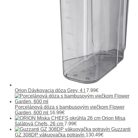
Orion Dávkovacia dóza Grey, 4 l
7.99
€
Porcelánová dóza s bambusovým viečkom Flower
Garden, 600 ml
16.99
€
Orion Misa
šalátová Chefs, 26 cm
7.99
€
Guzzanti
GZ 308DP vákuovačka potravín
130.49
€