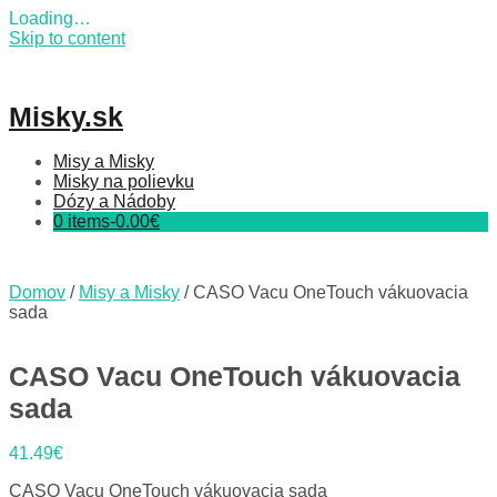
Loading…
Skip to content
Misky.sk
Misy a Misky
Misky na polievku
Dózy a Nádoby
0 items-
0.00
€
Domov
/
Misy a Misky
/ CASO Vacu OneTouch vákuovacia
sada
CASO Vacu OneTouch vákuovacia
sada
41.49
€
CASO Vacu OneTouch vákuovacia sada