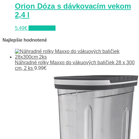
Orion Dóza s dávkovacím vekom
2,4 l
5.49
€
Do obchodu
Najlepšie hodnotené
Náhradné rolky Maxxo do vákuových baličiek 28 x 300
cm, 2 ks
9.99
€