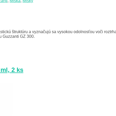
anti
,
Miska
,
Misky
tickú štruktúru a vyznačujú sa vysokou odolnosťou voči roztr
u Guzzanti GZ 300.
ml, 2 ks