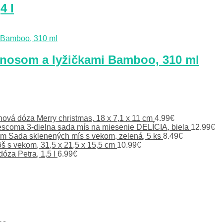
4 l
nosom a lyžičkami Bamboo, 310 ml
hová dóza Merry christmas, 18 x 7,1 x 11 cm
4.99
€
escoma 3-dielna sada mís na miesenie DELÍCIA, biela
12.99
€
om Sada sklenených mís s vekom, zelená, 5 ks
8.49
€
š s vekom, 31,5 x 21,5 x 15,5 cm
10.99
€
óza Petra, 1,5 l
6.99
€