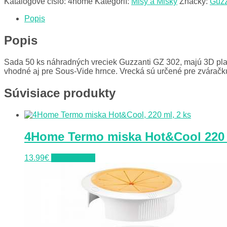
Katalógové číslo:
4home
Kategórií:
Misy a Misky
Značky:
Guzz
Popis
Popis
Sada 50 ks náhradných vreciek Guzzanti GZ 302, majú 3D plas
vhodné aj pre Sous-Vide hrnce. Vrecká sú určené pre zváračk
Súvisiace produkty
4Home Termo miska Hot&Cool 220 
13.99
€
Do obchodu