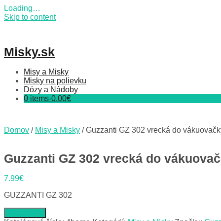
Loading…
Skip to content
Misky.sk
Misy a Misky
Misky na polievku
Dózy a Nádoby
0 items-
0.00
€
Domov
/
Misy a Misky
/ Guzzanti GZ 302 vrecká do vákuovačky
Guzzanti GZ 302 vrecká do vákuovačk
7.99
€
GUZZANTI GZ 302
Do obchodu