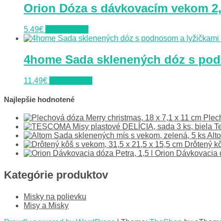
Orion Dóza s dávkovacím vekom 2,
5.49
€
Do obchodu
4home Sada sklenených dóz s pod
11.49
€
Do obchodu
Najlepšie hodnotené
Plec
T
Alt
Drôtený kô
Orion Dávkovacia d
Kategórie produktov
Misky na polievku
Misy a Misky