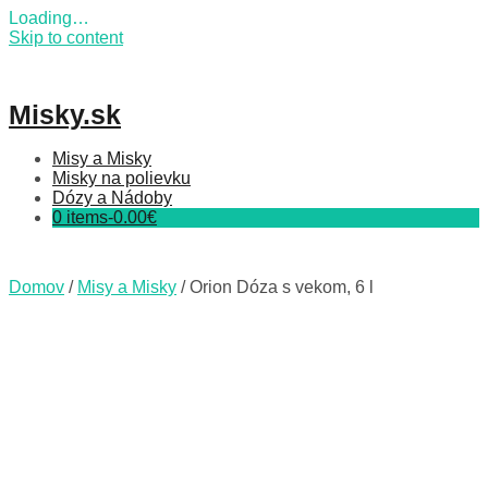
Loading…
Skip to content
Misky.sk
Misy a Misky
Misky na polievku
Dózy a Nádoby
0 items-
0.00
€
Domov
/
Misy a Misky
/ Orion Dóza s vekom, 6 l