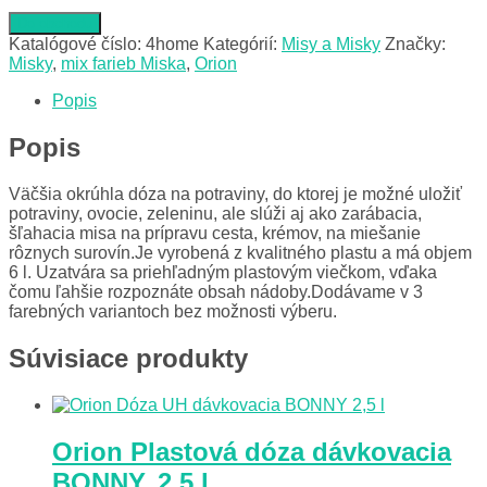
Do obchodu
Katalógové číslo:
4home
Kategórií:
Misy a Misky
Značky:
Misky
,
mix farieb Miska
,
Orion
Popis
Popis
Väčšia okrúhla dóza na potraviny, do ktorej je možné uložiť
potraviny, ovocie, zeleninu, ale slúži aj ako zarábacia,
šľahacia misa na prípravu cesta, krémov, na miešanie
rôznych surovín.Je vyrobená z kvalitného plastu a má objem
6 l. Uzatvára sa priehľadným plastovým viečkom, vďaka
čomu ľahšie rozpoznáte obsah nádoby.Dodávame v 3
farebných variantoch bez možnosti výberu.
Súvisiace produkty
Orion Plastová dóza dávkovacia
BONNY, 2,5 l