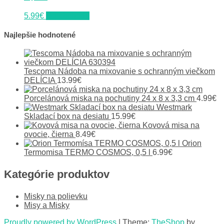
5.99
€
Do obchodu
Najlepšie hodnotené
Tescoma Nádoba na mixovanie s ochranným viečkom
DELÍCIA
13.99
€
Porcelánová miska na pochutiny 24 x 8 x 3,3 cm
4.99
€
Westmark
Skladací box na desiatu
15.99
€
Kovová misa na
ovocie, čierna
8.49
€
Orion
Termomisa TERMO COSMOS, 0,5 l
6.99
€
Kategórie produktov
Misky na polievku
Misy a Misky
Proudly powered by WordPress
|
Theme:
TheShop
by