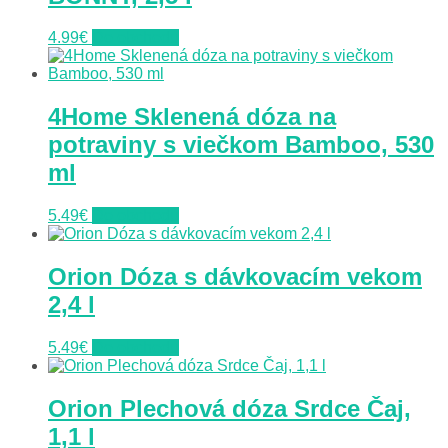
4.99
€
Do obchodu
4Home Sklenená dóza na
potraviny s viečkom Bamboo, 530
ml
5.49
€
Do obchodu
Orion Dóza s dávkovacím vekom
2,4 l
5.49
€
Do obchodu
Orion Plechová dóza Srdce Čaj,
1,1 l