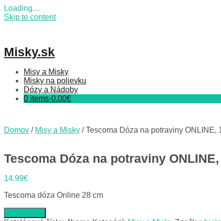
Loading…
Skip to content
Misky.sk
Misy a Misky
Misky na polievku
Dózy a Nádoby
0 items-
0.00
€
Domov
/
Misy a Misky
/ Tescoma Dóza na potraviny ONLINE, 1
Tescoma Dóza na potraviny ONLINE, 
14.99
€
Tescoma dóza Online 28 cm
Do obchodu