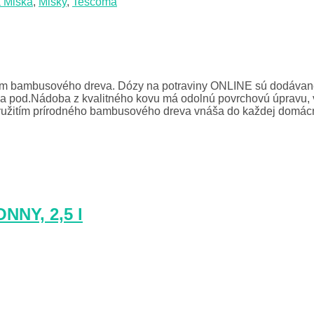
a Miska
,
Misky
,
Tescoma
ím bambusového dreva. Dózy na potraviny ONLINE sú dodávané 
 a pod.Nádoba z kvalitného kovu má odolnú povrchovú úpravu, v
užitím prírodného bambusového dreva vnáša do každej domácnost
NNY, 2,5 l