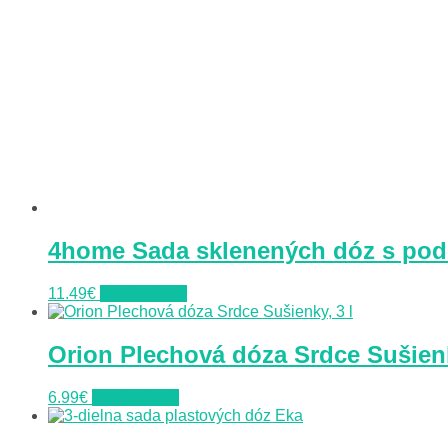
4home Sada sklenených dóz s pod
11.49
€
Do obchodu
Orion Plechová dóza Srdce Sušienk
6.99
€
Do obchodu