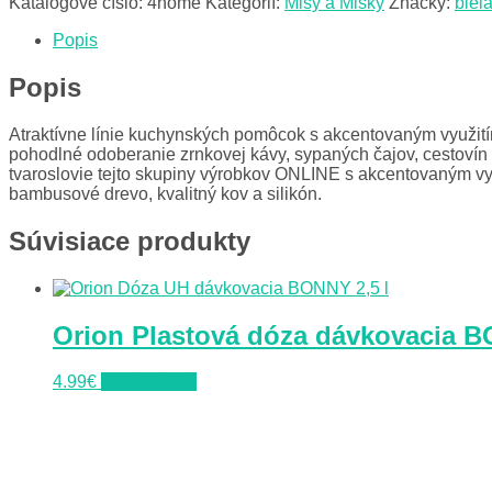
Katalógové číslo:
4home
Kategórií:
Misy a Misky
Značky:
biel
Popis
Popis
Atraktívne línie kuchynských pomôcok s akcentovaným využit
pohodlné odoberanie zrnkovej kávy, sypaných čajov, cestovín
tvaroslovie tejto skupiny výrobkov ONLINE s akcentovaným vy
bambusové drevo, kvalitný kov a silikón.
Súvisiace produkty
Orion Plastová dóza dávkovacia BO
4.99
€
Do obchodu