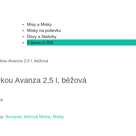
Misy a Misky
Misky na polievku
Dózy a Nádoby
0 items-
0.00
€
kou Avanza 2,5 l, béžová
kou Avanza 2,5 l, béžová
vá
ky:
Banquet
,
béžová Miska
,
Misky