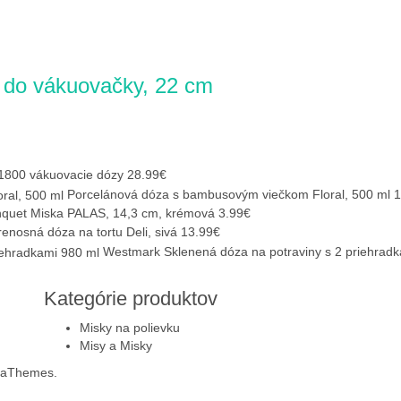
do vákuovačky, 22 cm
800 vákuovacie dózy
28.99
€
Porcelánová dóza s bambusovým viečkom Floral, 500 ml
1
quet Miska PALAS, 14,3 cm, krémová
3.99
€
renosná dóza na tortu Deli, sivá
13.99
€
Westmark Sklenená dóza na potraviny s 2 priehradk
Kategórie produktov
Misky na polievku
Misy a Misky
 aThemes.