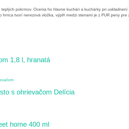
e teplých pokrmov. Ocenia ho hlavne kuchári a kuchárky pri uskladne
 hrnca tvorí nerezová vložka, výplň medzi stenami je z PUR peny pre za
m 1,8 l, hranatá
to s ohrievačom Delícia
eet home 400 ml