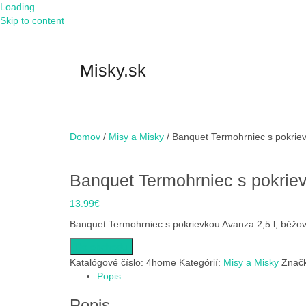
Loading…
Skip to content
Misky.sk
Domov
/
Misy a Misky
/ Banquet Termohrniec s pokriev
Banquet Termohrniec s pokriev
13.99
€
Banquet Termohrniec s pokrievkou Avanza 2,5 l, béžo
Do obchodu
Katalógové číslo:
4home
Kategórií:
Misy a Misky
Znač
Popis
Popis