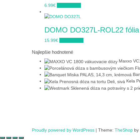
6.99
€
Do obchodu
DOMO DO327L-ROL22 fólia 
15.99
€
Do obchodu
Najlepšie hodnotené
Maxxo VC1
Ban
Kela P
Proudly powered by WordPress
|
Theme:
TheShop
by