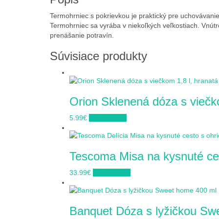
Termohrniec s pokrievkou je praktický pre uchovávani
Termohrniec sa vyrába v niekoľkých veľkostiach. Vnútro
prenášanie potravín.
Súvisiace produkty
Orion Sklenená dóza s viečko
5.99
€
Do obchodu
Tescoma Misa na kysnuté ces
33.99
€
Do obchodu
Banquet Dóza s lyžičkou Sw