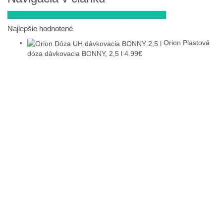
Kameninová miska Magnus, 15 x 6,4 cm, krémová
Najlepšie hodnotené
Orion Plastová
dóza dávkovacia BONNY, 2,5 l
4.99
€