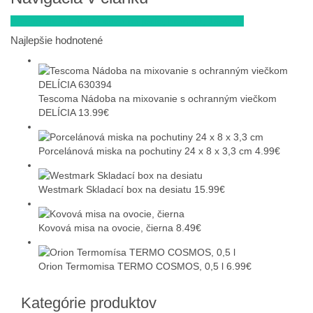
Westmark Skladacia dóza na jedlo, hranatá, 1350 ml
Najlepšie hodnotené
Tescoma Nádoba na mixovanie s ochranným viečkom
DELÍCIA
13.99
€
Porcelánová miska na pochutiny 24 x 8 x 3,3 cm
4.99
€
Westmark Skladací box na desiatu
15.99
€
Kovová misa na ovocie, čierna
8.49
€
Orion Termomisa TERMO COSMOS, 0,5 l
6.99
€
Kategórie produktov