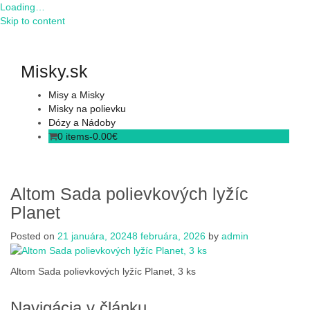
Loading…
Skip to content
Misky.sk
Misy a Misky
Misky na polievku
Dózy a Nádoby
0 items-
0.00
€
Altom Sada polievkových lyžíc
Planet
Posted on
21 januára, 2024
8 februára, 2026
by
admin
Altom Sada polievkových lyžíc Planet, 3 ks
Navigácia v článku