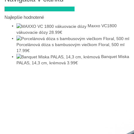
Altom Sada polievkových lyžíc Planet
Najlepšie hodnotené
Maxxo VC1800
vákuovacie dózy
28.99
€
Porcelánová dóza s bambusovým viečkom Floral, 500 ml
17.99
€
Banquet Miska
PALAS, 14,3 cm, krémová
3.99
€